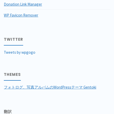
Donation Link Manager
WP Favicon Remover
TWITTER
Tweets by wpgogo
THEMES
フォトログ、写真アルバムのWordPressテーマ Gentoki
翻訳