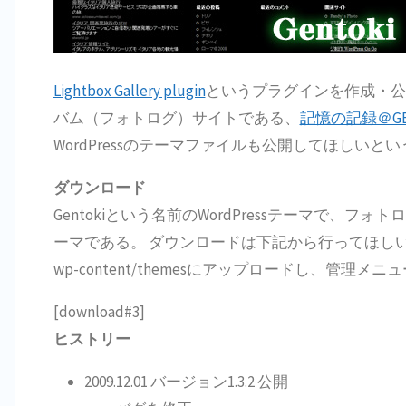
Lightbox Gallery plugin
というプラグインを作成・公開し
バム（フォトログ）サイトである、
記憶の記録＠GEN
WordPressのテーマファイルも公開してほし
ダウンロード
Gentokiという名前のWordPressテーマで
ーマである。 ダウンロードは下記から行ってほしい。
wp-content/themesにアップロードし、管理
[download#3]
ヒストリー
2009.12.01 バージョン1.3.2 公開