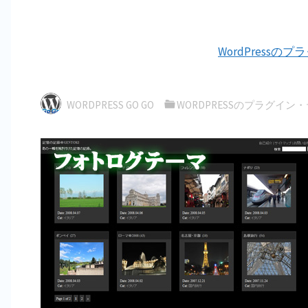
WordPressの
WORDPRESS GO GO
WORDPRESSのプラグイン