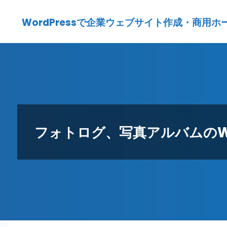
Skip
WordPressで企業ウェブサイト作成・商用ホームペ
to
content
フォトログ、写真アルバムのWord