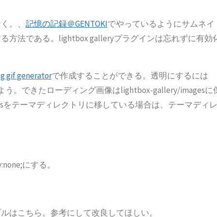
おく。、
記憶の記録＠GENTOKI
でやっているようにサムネイ
ある。lightbox galleryプラグインは忘れずに有効
ng gif generator
で作成することができる。透明にするには
よう。できたローディング画像はlightbox-gallery/imagesに
ery.cssをテーマディレクトリに移している場合は、テーマディ
none;にする。
プルはこちら。参考にして改良してほしい。