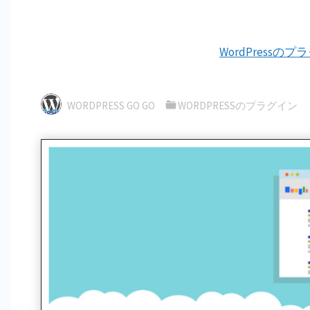
WordPressの
WORDPRESS GO GO
WORDPRESSのプラグイン