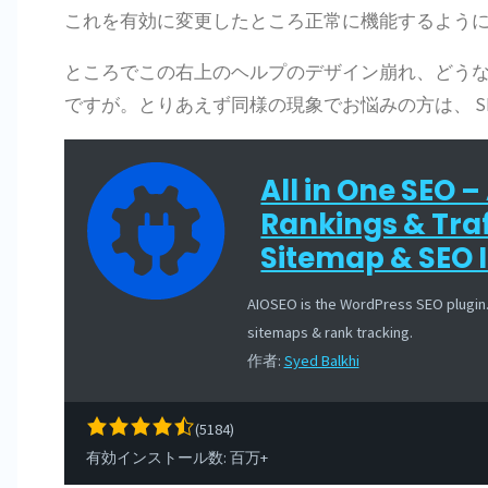
これを有効に変更したところ正常に機能するよう
ところでこの右上のヘルプのデザイン崩れ、どう
ですが。とりあえず同様の現象でお悩みの方は、 SEO fo
All in One SEO –
Rankings & Tr
Sitemap & SEO 
AIOSEO is the WordPress SEO plugin.
sitemaps & rank tracking.
作者:
Syed Balkhi
4.7
(5184)
rating
有効インストール数: 百万+
based