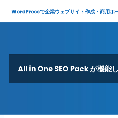
Skip
WordPressで企業ウェブサイト作成・商用ホームペ
to
content
All in One SEO Pack