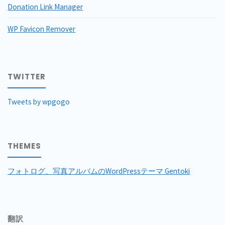
Donation Link Manager
WP Favicon Remover
TWITTER
Tweets by wpgogo
THEMES
フォトログ、写真アルバムのWordPressテーマ Gentoki
翻訳