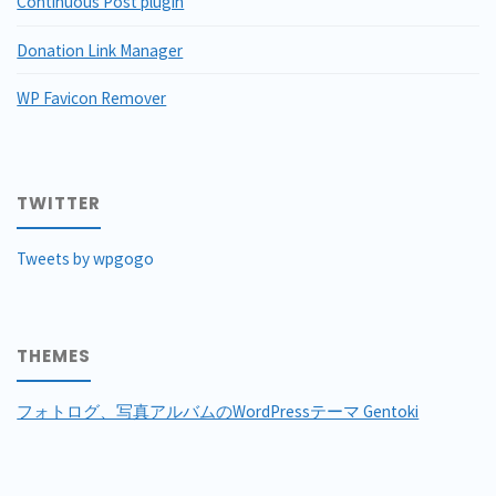
Continuous Post plugin
Donation Link Manager
WP Favicon Remover
TWITTER
Tweets by wpgogo
THEMES
フォトログ、写真アルバムのWordPressテーマ Gentoki