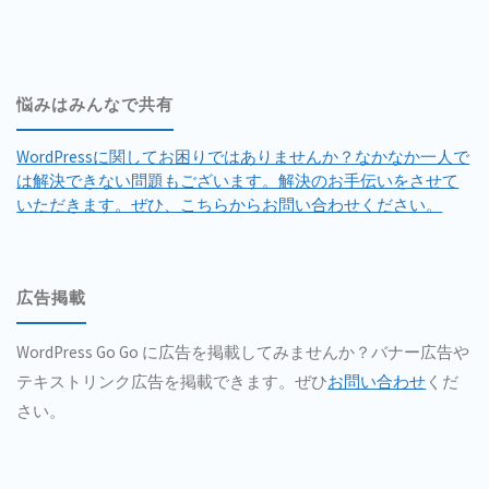
ス
が
悩みはみんなで共有
お
WordPressに関してお困りではありませんか？なかなか一人で
か
は解決できない問題もございます。解決のお手伝いをさせて
いただきます。ぜひ、こちらからお問い合わせください。
し
な
広告掲載
こ
と
WordPress Go Go に広告を掲載してみませんか？バナー広告や
テキストリンク広告を掲載できます。ぜひ
お問い合わせ
くだ
に
さい。
な
る"