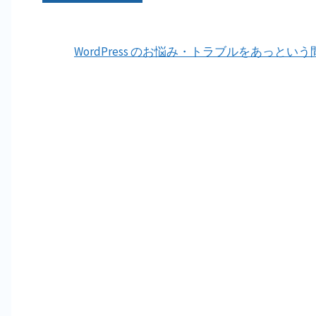
公
WordPress のお悩み・トラブルをあっという
式
プ
ラ
グ
イ
ン
デ
ィ