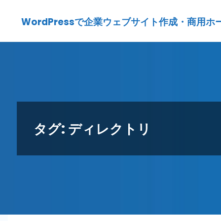
Skip
WordPressで企業ウェブサイト作成・商用ホームペ
to
content
タグ:
ディレクトリ