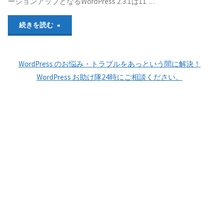
ージョンアップとなるWordPress 2.3.1は11 …
WordPress
"WordPress
続きを読む
2.4
開
リ
WordPress のお悩み・トラブルをあっという間に解決！
発
リ
WordPress お助け隊24時にご相談ください。
ス
ー
ケ
ス
ジ
を
ュ
来
ー
年
ル"
1
月