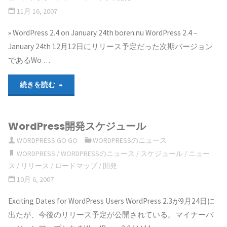
11月 16, 2007
» WordPress 2.4 on January 24th boren.nu WordPress 2.4 –
January 24th 12月12日にリリース予定だった次期バージョン
であるWo …
"次
続きを読む
期
WordPress開発スケジュール
バ
WORDPRESS GO GO
WORDPRESSのニュース
ー
WORDPRESS
/
WORDPRESSのニュース
/
スケジュール
/
ニュー
ス
/
リリース
/
ロードマップ
/
開発
ジ
10月 6, 2007
ョ
Exciting Dates for WordPress Users WordPress 2.3が9月24日に
ン
出たが、今後のリリース予定が公開されている。マイナーバ