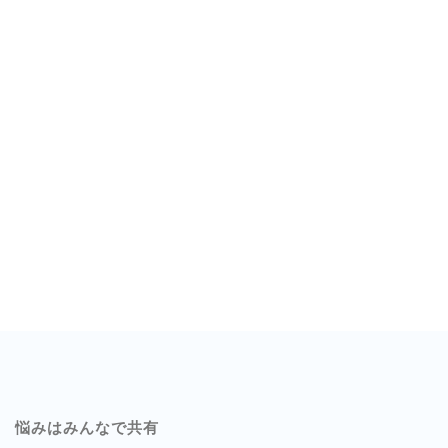
24
日
に
延
期"
悩みはみんなで共有