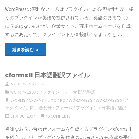
WordPressの便利なところはプラグインによる拡張性だが、多
と
の
くのプラグインが英語で提供されている。英語のままでも別
GlotPress
テ
に問題はないのだが、企業サイト、商用ホームページを作成
するにあたって、クライアントが直接触れるようなと …
に
ー
"翻
続きを読む
よ
マ・
訳
る
プ
cforms II 日本語翻訳ファイル
フ
プ
ラ
WORDPRESS GO GO
ァ
ラ
グ
WORDPRESSのプラグイン・テーマ 開発翻訳
CFORMS
/
CFORMS-II
/
MO
/
PO
/
WORDPRESS
/
WORDPRESSのプ
イ
グ
イ
ラグイン
/
お問い合わせ
/
フォーム
/
プラグイン
/
日本語
/
翻訳
ル
イ
11月 30, 2007
46 COMMENTS
ン
を
複雑なお問い合わせフォームを作成するプラグイン cforms II
ン
を
を紹介したが、プラグイン制作者のOliverさんから依頼を受け