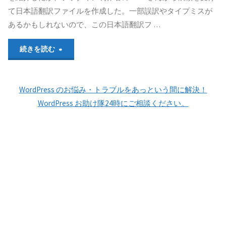
用
の
翻
て日本語翻訳ファイルを作成した。一部誤訳やタイプミスが
意
あるかもしれないので、この日本語翻訳フ …
翻
訳」
し
訳
と
"cforms
続きを読む
て
方
_x()
II
プ
WordPress のお悩み・トラブルをあっという間に解決！
法
や
日
WordPress お助け隊24時にご相談ください。
ラ
の
_ex()
本
グ
解
の
語
イ
説
翻
翻
ン
等々"
訳
訳
を
が
フ
日
Poedit
ァ