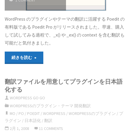
1 COMMENT
リ
WordPress のプラグインやテーマの翻訳に活躍する Poedit の
の
有料版である Poedit Pro がリリースされました。早速、購入
assets
して試してみる過程で、_x() や _ex() の context を含む翻訳も
可能だと気付きました。
(ア
セ
"Poedit
続きを読む
ッ
Pro
翻訳ファイルを用意してプラグインを日本語
ト)
の
化する
の
新
WORDPRESS GO GO
WORDPRESSのプラグイン・テーマ 開発翻訳
使
機
MO
/
PO
/
POEDIT
/
WORDPRESS
/
WORDPRESSのプラグイン
/
プ
い
能
ラグイン
/
日本語化
/
翻訳
2月 1, 2008
11 COMMENTS
方
「WordPress