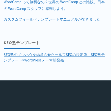
WordCamp って無料なの？世界の WordCamp との比較。日本
の WordCamp スタッフに感謝しよう。
カスタムフィールドテンプレートマニュアルができました
SEO塾テンプレート
SEO塾のノウハウを結晶させたセルフSEOの決定版、SEO塾テ
ンプレート×WordPressテーマ新発売