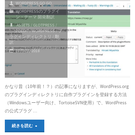
WORDPRESS GO GO
WORDPRESSのプラグイ
ン・テーマ 開発翻訳
ASSETS
/
GLOTPRESS
/
POEDIT
/
WORDPRESS
/
プ
ラグインディレクトリ
/
翻
訳
10月 23, 2018
かなり昔（10年前！？）の記事になりますが、WordPress.org
のプラグインディレクトリに自作プラグインを登録する方法
（Windowsユーザー向け、TortoiseSVN使用）で、WordPress
の公式プラグ …
"公
続きを読む