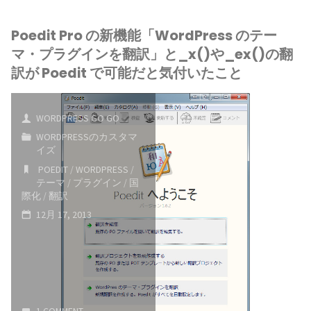
式
Poedit Pro の新機能「WordPress のテー
プ
マ・プラグインを翻訳」と_x()や_ex()の翻
ラ
訳が Poedit で可能だと気付いたこと
グ
WORDPRESS GO GO
イ
WORDPRESSのカスタマ
イズ
ン
POEDIT
/
WORDPRESS
/
デ
テーマ
/
プラグイン
/
国
際化
/
翻訳
ィ
12月 17, 2013
レ
ク
ト