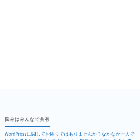
で
参
考
に
す
る
本"
悩みはみんなで共有
WordPressに関してお困りではありませんか？なかなか一人で