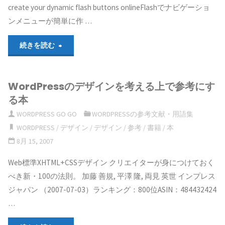
create your dynamic flash buttons onlineFlashでナビゲーショ
ンメニューが簡単に作 …
"デ
続きを読む
ザ
WordPressのデザインを考える上で参考にす
イ
る本
ン
WORDPRESS GO GO
WORDPRESSの参考文献・用語集
WORDPRESS
/
デザイン
/
デザイン
/
参考
/
書籍
/
本
に
8月 15, 2007
役
Web標準XHTML+CSSデザイン クリエイターが身につけておく
立
べき新・100の法則。 加藤 善規, 平澤 隆, 両見 英世 インプレス
ジャパン （2007-07-03）ランキング：800位ASIN：484432424
つ
…
ウ