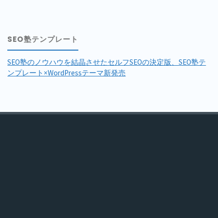
SEO塾テンプレート
SEO塾のノウハウを結晶させたセルフSEOの決定版、SEO塾テ
ンプレート×WordPressテーマ新発売