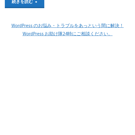
"WordPress
続きを読む
ェ
の
ブ
WordPress のお悩み・トラブルをあっという間に解決！
デ
サ
WordPress お助け隊24時にご相談ください。
ザ
イ
イ
ト"
ン
を
考
え
る
上