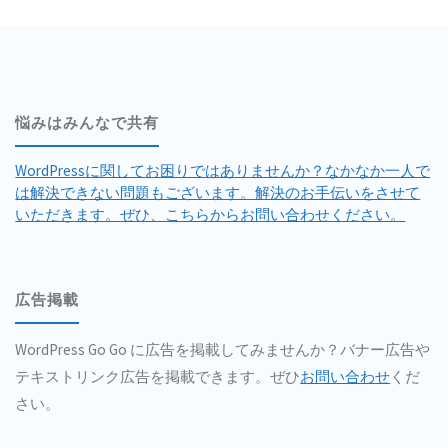
で
き
る
悩みはみんなで共有
プ
WordPressに関してお困りではありませんか？なかなか一人で
ラ
は解決できない問題もございます。解決のお手伝いをさせて
いただきます。ぜひ、こちらからお問い合わせください。
グ
イ
広告掲載
ン
Ultimate
WordPress Go Go に広告を掲載してみませんか？バナー広告や
テキストリンク広告を掲載できます。ぜひ
お問い合わせ
くだ
Google
さい。
Analytics"