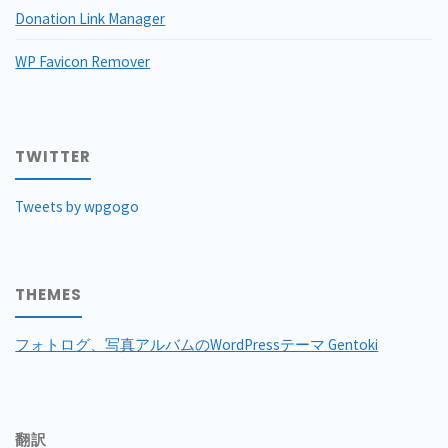
Donation Link Manager
WP Favicon Remover
TWITTER
Tweets by wpgogo
THEMES
フォトログ、写真アルバムのWordPressテーマ Gentoki
翻訳