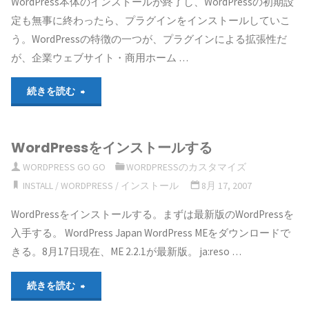
WordPress本体のインストールが終了し、WordPressの初期設
定も無事に終わったら、プラグインをインストールしていこ
ン
う。WordPressの特徴の一つが、プラグインによる拡張性だ
を
が、企業ウェブサイト・商用ホーム …
WordPress
"企
続きを読む
2.5
業
で
WordPressをインストールする
ウ
WORDPRESS GO GO
WORDPRESSのカスタマイズ
新
ェ
INSTALL
/
WORDPRESS
/
インストール
8月 17, 2007
規
ブ
WordPressをインストールする。まずは最新版のWordPressを
イ
入手する。 WordPress Japan WordPress MEをダウンロードで
サ
きる。8月17日現在、ME 2.2.1が最新版。 ja:reso …
ン
イ
"WordPress
続きを読む
ス
ト