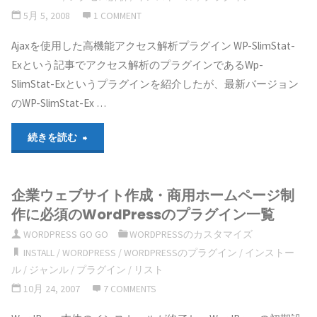
5月 5, 2008
1 COMMENT
Ajaxを使用した高機能アクセス解析プラグイン WP-SlimStat-
Exという記事でアクセス解析のプラグインであるWp-
SlimStat-Exというプラグインを紹介したが、最新バージョン
のWP-SlimStat-Ex …
"WP-
続きを読む
SlimStat-
企業ウェブサイト作成・商用ホームページ制
Ex
作に必須のWordPressのプラグイン一覧
プ
WORDPRESS GO GO
WORDPRESSのカスタマイズ
INSTALL
/
WORDPRESS
/
WORDPRESSのプラグイン
/
インストー
ラ
ル
/
ジャンル
/
プラグイン
/
リスト
グ
10月 24, 2007
7 COMMENTS
イ