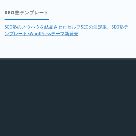
SEO塾テンプレート
SEO塾のノウハウを結晶させたセルフSEOの決定版、SEO塾テ
ンプレート×WordPressテーマ新発売