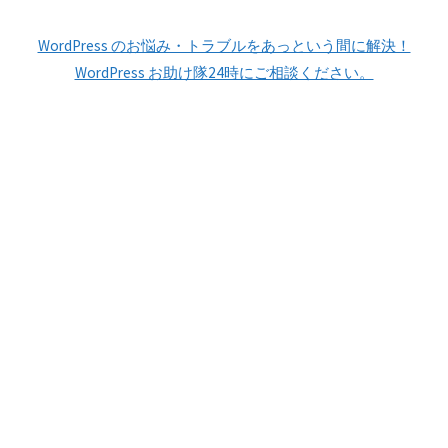
を
ト
作
WordPress のお悩み・トラブルをあっという間に解決！
イ
ー
成・
WordPress お助け隊24時にご相談ください。
ン
ル
商
ス
す
用
ト
る
ホ
ー
方
ー
ル
法"
ム
す
ペ
る"
ー
ジ
制