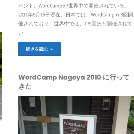
ベント、WordCamp が世界中で開催されている。
グ
2011年9月15日現在、日本では、WordCamp が8回開
催されており、世界中では、175回ほど開催されて
イ
い …
ン
"WordCamp
続きを読む
デ
の
ィ
WordCamp Nagoya 2010 に行って
数
レ
きた
に
ク
つ
DPRESS GO GO
ト
RDPRESSのニュ
い
リ
ス
て