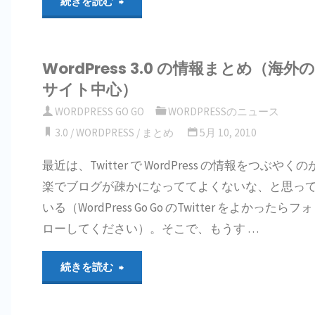
"WordPress
続きを読む
が
た"
3.0
で
WordPress 3.0 の情報まとめ（海外
正
き
サイト中心）
WOR
式
WO
WORDPRESS GO GO
WORDPRESSのニュース
ま
ー
版
3.0
/
WORDPRESS
/
まとめ
5月 10, 2010
し
最近は、Twitter で WordPress の情報をつぶやくの
つ
た"
楽でブログが疎かになっててよくないな、と思っ
い
いる（WordPress Go Go のTwitter をよかったらフォ
ローしてください）。そこで、もうす …
に
リ
"WordPress
続きを読む
リ
3.0