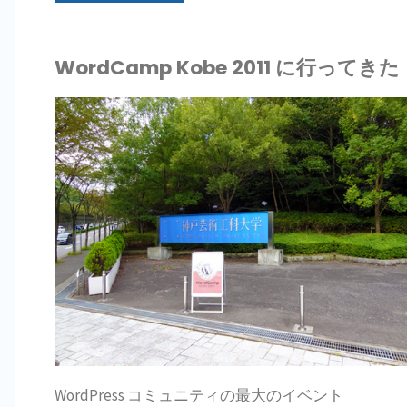
ス
WordCamp Kobe 2011 に行ってきた
タ
ム
DPRESS GO GO
フ
RDPRESSのニュ
ィ
ー
ル
ド
WOR
WO
テ
ー
WordPress コミュニティの最大のイベント
ン