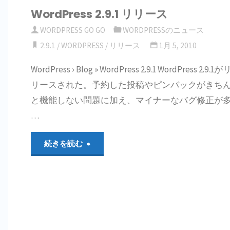
WordPress 2.9.1 リリース
ー
の
WORDPRESS GO GO
WORDPRESSのニュース
ス！"
情
2.9.1
/
WORDPRESS
/
リリース
1月 5, 2010
報
WordPress › Blog » WordPress 2.9.1 WordPress 2.9.1が
リースされた。予約した投稿やピンバックがきち
ま
と機能しない問題に加え、マイナーなバグ修正が
と
…
め
"WordPress
続きを読む
（海
2.9.1
外
リ
の
リ
サ