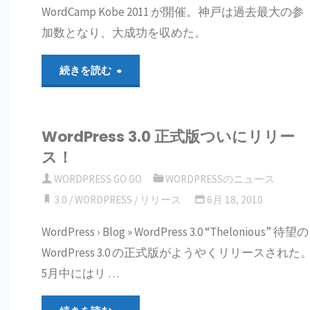
WordCamp Kobe 2011 が開催。神戸は過去最大の参
プ
加数となり、大成功を収めた。
レ
"WordCamp
続きを読む
ー
Kobe
ト
WordPress 3.0 正式版ついにリリー
2011
ス！
マ
に
WORDPRESS GO GO
WORDPRESSのニュース
ニ
行
3.0
/
WORDPRESS
/
リリース
6月 18, 2010
ュ
WordPress › Blog » WordPress 3.0 “Thelonious” 待望の
っ
WordPress 3.0 の正式版がようやくリリースされた
ア
て
5月中にはリ …
ル
き