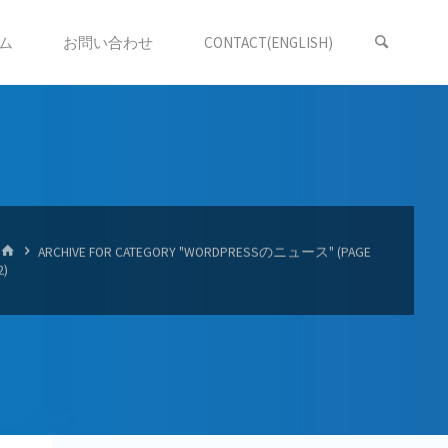
ム
お問い合わせ
CONTACT(ENGLISH)
HOME
ARCHIVE FOR CATEGORY "WORDPRESSのニュース"
(PAGE
2)