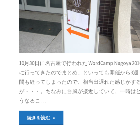
の
調
ラ
べ
イ
て
セ
み
ン
10月30日に名古屋で行われた WordCamp Nagoya 201
る。
に行ってきたのでまとめ。といっても開催から3週
ス
間も経ってしまったので、相当出遅れた感じがす
日
が・・・。ちなみに台風が接近していて、一時は
チ
うなるこ …
本
ェ
。
は
"WordCamp
続きを読む
ッ
開
Nagoya
ク