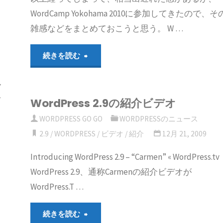
WordCamp Yokohama 2010に参加してきたので、そ
雑感などをまとめておこうと思う。 W …
"WordCamp
続きを読む
リ
Yokohama
ん
多
WordPress 2.9の紹介ビデオ
2010
WORDPRESS GO GO
WORDPRESSのニュース
に
2.9
/
WORDPRESS
/
ビデオ
/
紹介
12月 21, 2009
行
Introducing WordPress 2.9 – “Carmen” « WordPress.tv
WordPress 2.9、通称Carmenの紹介ビデオが
っ
WordPress.T …
て
"WordPress
続きを読む
き