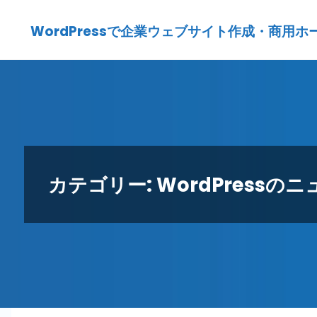
Skip
WordPressで企業ウェブサイト作成・商用ホームペ
to
content
カテゴリー:
WordPressの