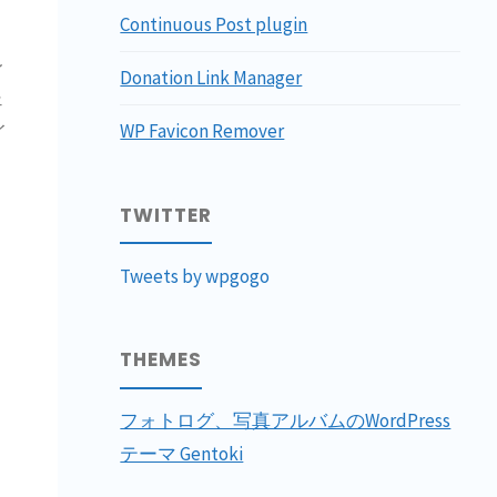
Continuous Post plugin
レ
Donation Link Manager
ェ
WP Favicon Remover
イ
TWITTER
Tweets by wpgogo
THEMES
フォトログ、写真アルバムのWordPress
テーマ Gentoki