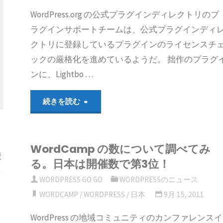
WordPress.org の公式プラグインディレクトリのプ
ラグインサポートチームは、公式プラグインディ
クトリに登録しているプラグインのライセンスチ
ックの厳格化を進めているようだ。 拙作のプラグ
ンに、Lightbo …
"WordPress
続きを読む
の
WordCamp の数について調べてみ
公
使
る。日本は開催数で第3位！
し
式
WORDPRESS GO GO
WORDPRESSのニュース
プ
WORDCAMP
/
WORDPRESS
/
日本
9月 15, 2011
WordPress の地域コミュニティのカンファレンスイ
ラ