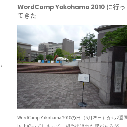
催
WordCamp Yokohama 2010 に行っ
2010
厳
てきた
数
に
格
の
で
行
化
DPRESS GO GO
RDPRESSのニュ
第
っ
の
ス
3
て
流
が
位！"
き
て
れ"
た"
WordCamp Yokohama 2010の日（5月29日）から2週
以上経ってしまって、相当出遅れた感があるが、